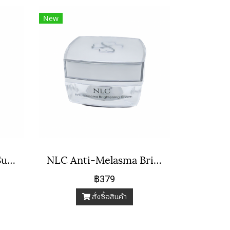
New
NLC UV Protection Sunscreen Cream SPF 50 Pa+++
NLC Anti-Melasma Brightening Cream
฿379
สั่งซื้อสินค้า