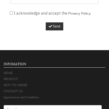
I acknowledge and accept the
Privacy Policy
Send
INFOMATION
HOME
PRODUCT
HOW TO ORDER
CONTACT US
Agreement and Condition